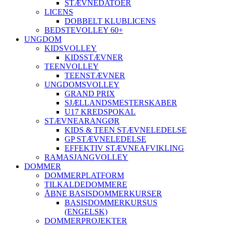
STÆVNEDATOER
LICENS
DOBBELT KLUBLICENS
BEDSTEVOLLEY 60+
UNGDOM
KIDSVOLLEY
KIDSSTÆVNER
TEENVOLLEY
TEENSTÆVNER
UNGDOMSVOLLEY
GRAND PRIX
SJÆLLANDSMESTERSKABER
U17 KREDSPOKAL
STÆVNEARANGØR
KIDS & TEEN STÆVNELEDELSE
GP STÆVNELEDELSE
EFFEKTIV STÆVNEAFVIKLING
RAMASJANGVOLLEY
DOMMER
DOMMERPLATFORM
TILKALDEDOMMERE
ÅBNE BASISDOMMERKURSER
BASISDOMMERKURSUS
(ENGELSK)
DOMMERPROJEKTER