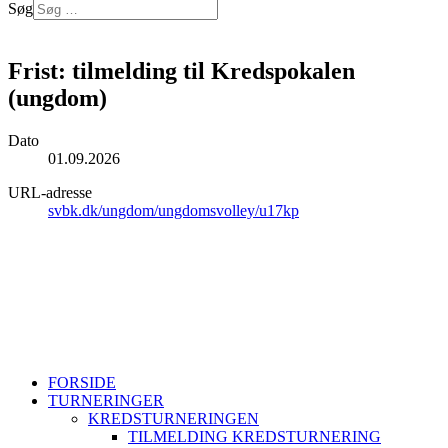
Søg
Log på
Frist: tilmelding til Kredspokalen
(ungdom)
Dato
01.09.2026
URL-adresse
svbk.dk/ungdom/ungdomsvolley/u17kp
Sjællands Volleyball Kreds ~ Idrættens Hus, Brøndby Stadion 20,
2605 Brøndby ~ CVR. 40298215
+45 26802395
svbk@svbk.dk
Log på
FORSIDE
TURNERINGER
KREDSTURNERINGEN
TILMELDING KREDSTURNERING