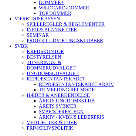
DOMMER+
WILDCARD-DOMMER
TOP DOMMER
VÆRKTØJSKASSEN
SPILLEREGLER & REGLEMENTER
INFO & BLANKETTER
SEMINAR
PROJEKT UDVIKLINGSKLUBBER
SVBK
KREDSKONTOR
BESTYRELSEN
TUNERINGS- &
DOMMERUDVALGET
UNGDOMSUDVALGET
REPRÆSENTANTSKABET
REPRÆSENTANTSKABET ARKIV
TILMELDING REP.MØDE
HÆDER & ANERKENDELSE
ÅRETS UNGDOMSKLUB
ÅRETS SVBK'ER
SVBK'S ÆRESTEGN
ARKIV - KVBK'S LEDERPRIS
VEDTÆGTER & LOVE
PRIVATLIVSPOLITIK