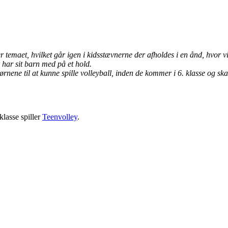
 er temaet, hvilket går igen i kidsstævnerne der afholdes i en ånd, hvor v
r har sit barn med på et hold.
 børnene til at kunne spille volleyball, inden de kommer i 6. klasse og s
klasse spiller
Teenvolley
.