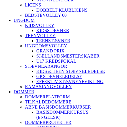
LICENS
DOBBELT KLUBLICENS
BEDSTEVOLLEY 60+
UNGDOM
KIDSVOLLEY
KIDSSTÆVNER
TEENVOLLEY
TEENSTÆVNER
UNGDOMSVOLLEY
GRAND PRIX
SJÆLLANDSMESTERSKABER
U17 KREDSPOKAL
STÆVNEARANGØR
KIDS & TEEN STÆVNELEDELSE
GP STÆVNELEDELSE
EFFEKTIV STÆVNEAFVIKLING
RAMASJANGVOLLEY
DOMMER
DOMMERPLATFORM
TILKALDEDOMMERE
ÅBNE BASISDOMMERKURSER
BASISDOMMERKURSUS
(ENGELSK)
DOMMERPROJEKTER