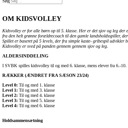
Søg
Log på
OM KIDSVOLLEY
Kidsvolley er for alle børn op til 5. klasse. Her er det sjov og leg der
fra den helt grønne forældrecoach til den gamle landsholdsspiller, de
Spillet er baseret på 5 levels, der fra simple kaste- gribespil udvikler
Kidsvolley er sved på panden gennem gennem sjov og leg.
ALDERSINDDELING
I SVBK spilles kidsvolley til og med 6. klasse, mens elever fra 6.-10. 
RÆKKER (ÆNDRET FRA SÆSON 23/24)
Level 0:
Til og med 1. klasse
Level 1:
Til og med 3. klasse
Level 2:
Til og med 4. klasse
Level 3:
Til og med 5. klasse
Level 4:
Til og med 6. klasse
Holdsammensætning