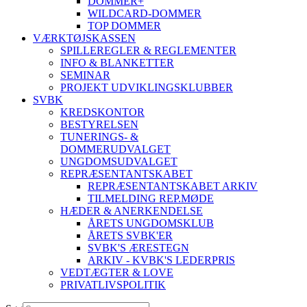
DOMMER+
WILDCARD-DOMMER
TOP DOMMER
VÆRKTØJSKASSEN
SPILLEREGLER & REGLEMENTER
INFO & BLANKETTER
SEMINAR
PROJEKT UDVIKLINGSKLUBBER
SVBK
KREDSKONTOR
BESTYRELSEN
TUNERINGS- &
DOMMERUDVALGET
UNGDOMSUDVALGET
REPRÆSENTANTSKABET
REPRÆSENTANTSKABET ARKIV
TILMELDING REP.MØDE
HÆDER & ANERKENDELSE
ÅRETS UNGDOMSKLUB
ÅRETS SVBK'ER
SVBK'S ÆRESTEGN
ARKIV - KVBK'S LEDERPRIS
VEDTÆGTER & LOVE
PRIVATLIVSPOLITIK