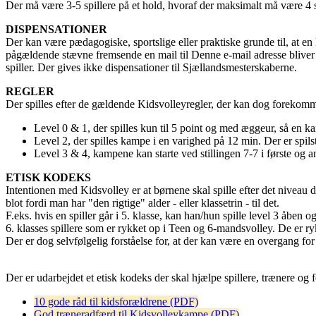
Der må være 3-5 spillere på et hold, hvoraf der maksimalt må være 4 sp
DISPENSATIONER
Der kan være pædagogiske, sportslige eller praktiske grunde til, at en k
pågældende stævne fremsende en mail til
Denne e-mail adresse bliver
spiller. Der gives ikke dispensationer til Sjællandsmesterskaberne.
REGLER
Der spilles efter de gældende Kidsvolleyregler, der kan dog forekomm
Level 0 & 1, der spilles kun til 5 point og med æggeur, så en ka
Level 2, der spilles kampe i en varighed på 12 min. Der er spilst
Level 3 & 4, kampene kan starte ved stillingen 7-7 i første og an
ETISK KODEKS
Intentionen med Kidsvolley er at børnene skal spille efter det niveau d
blot fordi man har "den rigtige" alder - eller klassetrin - til det.
F.eks. hvis en spiller går i 5. klasse, kan han/hun spille level 3 åbe
6. klasses spillere som er rykket op i Teen og 6-mandsvolley. De er ryk
Der er dog selvfølgelig forståelse for, at der kan være en overgang for
Der er udarbejdet et etisk kodeks der skal hjælpe spillere, trænere og f
10 gode råd til kidsforældrene (PDF)
God træneradfærd til Kidsvolleykampe (PDF)