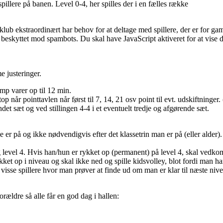
illere på banen. Level 0-4, her spilles der i en fælles række
lub ekstraordinært har behov for at deltage med spillere, der er for gamm
 beskyttet mod spambots. Du skal have JavaScript aktiveret for at vise 
e justeringer.
mp varer op til 12 min.
op når pointtavlen når først til 7, 14, 21 osv point til evt. udskiftninge
det sæt og ved stillingen 4-4 i et eventuelt tredje og afgørende sæt.
e er på og ikke nødvendigvis efter det klassetrin man er på (eller alder)
n og level 4. Hvis han/hun er rykket op (permanent) på level 4, skal ved
ket op i niveau og skal ikke ned og spille kidsvolley, blot fordi man har 
 visse spillere hvor man prøver at finde ud om man er klar til næste niv
orældre så alle får en god dag i hallen: