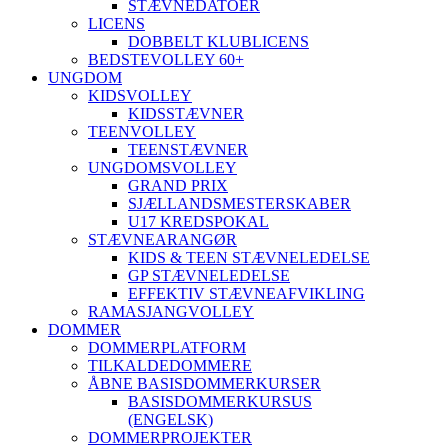
STÆVNEDATOER
LICENS
DOBBELT KLUBLICENS
BEDSTEVOLLEY 60+
UNGDOM
KIDSVOLLEY
KIDSSTÆVNER
TEENVOLLEY
TEENSTÆVNER
UNGDOMSVOLLEY
GRAND PRIX
SJÆLLANDSMESTERSKABER
U17 KREDSPOKAL
STÆVNEARANGØR
KIDS & TEEN STÆVNELEDELSE
GP STÆVNELEDELSE
EFFEKTIV STÆVNEAFVIKLING
RAMASJANGVOLLEY
DOMMER
DOMMERPLATFORM
TILKALDEDOMMERE
ÅBNE BASISDOMMERKURSER
BASISDOMMERKURSUS
(ENGELSK)
DOMMERPROJEKTER