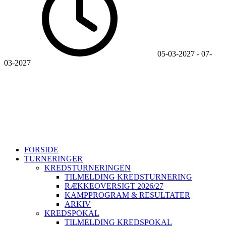
05-03-2027
-
07-
03-2027
Sjællands Volleyball Kreds ~ Idrættens Hus, Brøndby Stadion 20,
2605 Brøndby ~ CVR. 40298215
+45 26802395
svbk@svbk.dk
Log på
FORSIDE
TURNERINGER
KREDSTURNERINGEN
TILMELDING KREDSTURNERING
RÆKKEOVERSIGT 2026/27
KAMPPROGRAM & RESULTATER
ARKIV
KREDSPOKAL
TILMELDING KREDSPOKAL