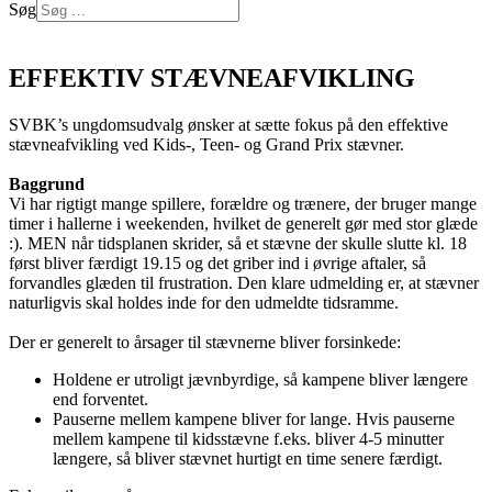
Søg
Log på
EFFEKTIV STÆVNEAFVIKLING
SVBK’s ungdomsudvalg ønsker at sætte fokus på den effektive
stævneafvikling ved Kids-, Teen- og Grand Prix stævner.
Baggrund
Vi har rigtigt mange spillere, forældre og trænere, der bruger mange
timer i hallerne i weekenden, hvilket de generelt gør med stor glæde
:). MEN når tidsplanen skrider, så et stævne der skulle slutte kl. 18
først bliver færdigt 19.15 og det griber ind i øvrige aftaler, så
forvandles glæden til frustration. Den klare udmelding er, at stævner
naturligvis skal holdes inde for den udmeldte tidsramme.
Der er generelt to årsager til stævnerne bliver forsinkede:
Holdene er utroligt jævnbyrdige, så kampene bliver længere
end forventet.
Pauserne mellem kampene bliver for lange. Hvis pauserne
mellem kampene til kidsstævne f.eks. bliver 4-5 minutter
længere, så bliver stævnet hurtigt en time senere færdigt.