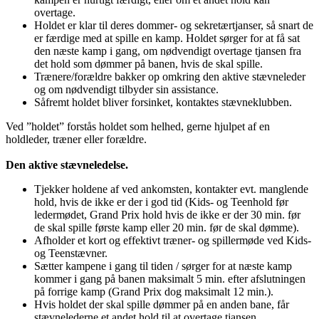
overtage.
Holdet er klar til deres dommer- og sekretærtjanser, så snart de
er færdige med at spille en kamp. Holdet sørger for at få sat
den næste kamp i gang, om nødvendigt overtage tjansen fra
det hold som dømmer på banen, hvis de skal spille.
Trænere/forældre bakker op omkring den aktive stævneleder
og om nødvendigt tilbyder sin assistance.
Såfremt holdet bliver forsinket, kontaktes stævneklubben.
Ved ”holdet” forstås holdet som helhed, gerne hjulpet af en
holdleder, træner eller forældre.
Den aktive stævneledelse.
Tjekker holdene af ved ankomsten, kontakter evt. manglende
hold, hvis de ikke er der i god tid (Kids- og Teenhold før
ledermødet, Grand Prix hold hvis de ikke er der 30 min. før
de skal spille første kamp eller 20 min. før de skal dømme).
Afholder et kort og effektivt træner- og spillermøde ved Kids-
og Teenstævner.
Sætter kampene i gang til tiden / sørger for at næste kamp
kommer i gang på banen maksimalt 5 min. efter afslutningen
på forrige kamp (Grand Prix dog maksimalt 12 min.).
Hvis holdet der skal spille dømmer på en anden bane, får
stævnelederne et andet hold til at overtage tjansen.