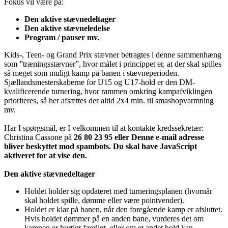
Fokus vil være på:
Den aktive stævnedeltager
Den aktive stævneledelse
Program / pauser mv.
Kids-, Teen- og Grand Prix stævner betragtes i denne sammenhæng
som ”træningsstævner”, hvor målet i princippet er, at der skal spilles
så meget som muligt kamp på banen i stævneperioden.
Sjællandsmesterskaberne for U15 og U17-hold er den DM-
kvalificerende turnering, hvor rammen omkring kampafviklingen
prioriteres, så her afsættes der altid 2x4 min. til smashopvarmning
mv.
Har I spørgsmål, er I velkommen til at kontakte kredssekretær:
Christina Cassone på
26 80 23 95 eller
Denne e-mail adresse
bliver beskyttet mod spambots. Du skal have JavaScript
aktiveret for at vise den.
Den aktive stævnedeltager
Holdet holder sig opdateret med turneringsplanen (hvornår
skal holdet spille, dømme eller være pointvender).
Holdet er klar på banen, når den foregående kamp er afsluttet.
Hvis holdet dømmer på en anden bane, vurderes det om
kampen er hurtigt færdigt, eller om et andet hold kan