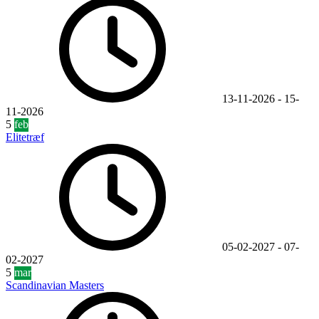
13-11-2026
-
15-
11-2026
5
feb
Elitetræf
05-02-2027
-
07-
02-2027
5
mar
Scandinavian Masters