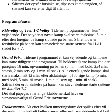
Såfremt der opstår forsinkelse, tilpasses kamplængden, så
stævnet kan være færdigt til aftalt tid.
Program /Pauser
Kidsvolley og Teen 1-2 Volley
. Tiderne i programmet er ”kun”
vejledende. Det betyder at næste kamp skal starte maksimal 5. min
efter den foregående kamp sluttede på banen. Såfremt der er
forsinkelse på banen kan stævnelederne starte sættene fra 11-11 i
stedet for 7-7.
Grand Prix.
Tiderne i programmet er kun vejledende og kampene
kan starte tidligere end programsat. Til holdenes første kamp kan der
påregnes 16 min. opvarmning på banen (5 min. med bold, 2x4 min.
smash, 2 min serv og 1 min. til snak). Alle efterfølgende kampe skal
starte maksimalt 12 min. efter afslutningen på forrige kamp (5 min.
med bold, 5 min. til smash, 1 min. til serv og 1 min. til snak).
Såfremt der er forsinkelse på banen kan stævnelederne starte sættene
fra 4-4 eller 7-7.
Det skal påpeges at arrangørklubberne skal have en
stævneansvarligt til Grand Prix stævnerne.
Frokostpause.
Alt efter hvilken turneringsform der spilles efter vil
der enten blive indladt fælles pauser, eller evt. oversiddende hold vil