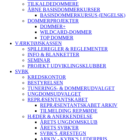
TILKALDEDOMMERE
ÅBNE BASISDOMMERKURSER
BASISDOMMERKURSUS (ENGELSK)
DOMMERPROJEKTER
DOMMER+
WILDCARD-DOMMER
TOP DOMMER
VÆRKTØJSKASSEN
SPILLEREGLER & REGLEMENTER
INFO & BLANKETTER
SEMINAR
PROJEKT UDVIKLINGSKLUBBER
SVBK
KREDSKONTOR
BESTYRELSEN
TUNERINGS- & DOMMERUDVALGET
UNGDOMSUDVALGET
REPRÆSENTANTSKABET
REPRÆSENTANTSKABET ARKIV
TILMELDING REP.MØDE
HÆDER & ANERKENDELSE
ÅRETS UNGDOMSKLUB
ÅRETS SVBK'ER
SVBK'S ÆRESTEGN
ARKIV - KVBK'S LEDERPRIS