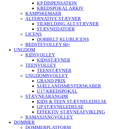
KP DISPENSATION
KREDSPOKAL ARKIV
KAMPSKEMAER
ALTERNATIVE STÆVNER
TILMELDING ALT.STÆVNER
STÆVNEDATOER
LICENS
DOBBELT KLUBLICENS
BEDSTEVOLLEY 60+
UNGDOM
KIDSVOLLEY
KIDSSTÆVNER
TEENVOLLEY
TEENSTÆVNER
UNGDOMSVOLLEY
GRAND PRIX
SJÆLLANDSMESTERSKABER
U17 KREDSPOKAL
STÆVNEARANGØR
KIDS & TEEN STÆVNELEDELSE
GP STÆVNELEDELSE
EFFEKTIV STÆVNEAFVIKLING
RAMASJANGVOLLEY
DOMMER
DOMMERPLATFORM