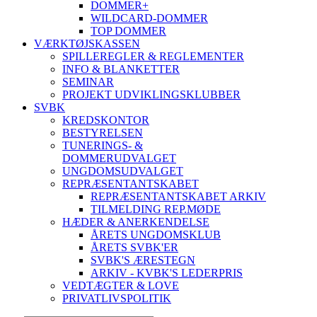
DOMMER+
WILDCARD-DOMMER
TOP DOMMER
VÆRKTØJSKASSEN
SPILLEREGLER & REGLEMENTER
INFO & BLANKETTER
SEMINAR
PROJEKT UDVIKLINGSKLUBBER
SVBK
KREDSKONTOR
BESTYRELSEN
TUNERINGS- &
DOMMERUDVALGET
UNGDOMSUDVALGET
REPRÆSENTANTSKABET
REPRÆSENTANTSKABET ARKIV
TILMELDING REP.MØDE
HÆDER & ANERKENDELSE
ÅRETS UNGDOMSKLUB
ÅRETS SVBK'ER
SVBK'S ÆRESTEGN
ARKIV - KVBK'S LEDERPRIS
VEDTÆGTER & LOVE
PRIVATLIVSPOLITIK