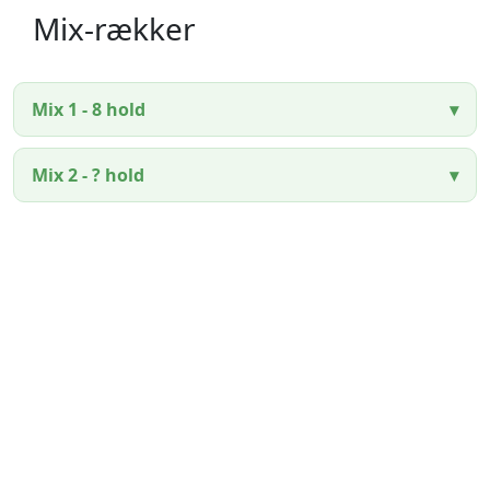
Mix-rækker
Mix 1 - 8 hold
Mix 2 - ? hold
Sjællands Volleyball Kreds ~ Idrættens Hus, Brøndby
Stadion 20, 2605 Brøndby ~ CVR. 40298215
+45 26802395
svbk@svbk.dk