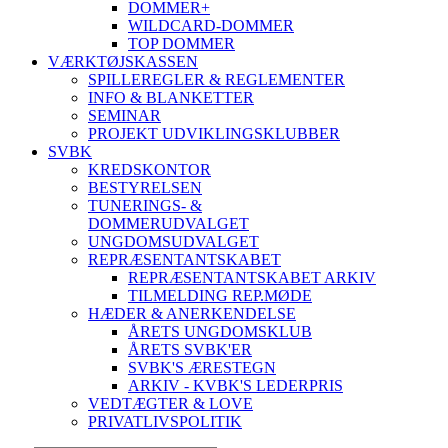
DOMMER+
WILDCARD-DOMMER
TOP DOMMER
VÆRKTØJSKASSEN
SPILLEREGLER & REGLEMENTER
INFO & BLANKETTER
SEMINAR
PROJEKT UDVIKLINGSKLUBBER
SVBK
KREDSKONTOR
BESTYRELSEN
TUNERINGS- &
DOMMERUDVALGET
UNGDOMSUDVALGET
REPRÆSENTANTSKABET
REPRÆSENTANTSKABET ARKIV
TILMELDING REP.MØDE
HÆDER & ANERKENDELSE
ÅRETS UNGDOMSKLUB
ÅRETS SVBK'ER
SVBK'S ÆRESTEGN
ARKIV - KVBK'S LEDERPRIS
VEDTÆGTER & LOVE
PRIVATLIVSPOLITIK