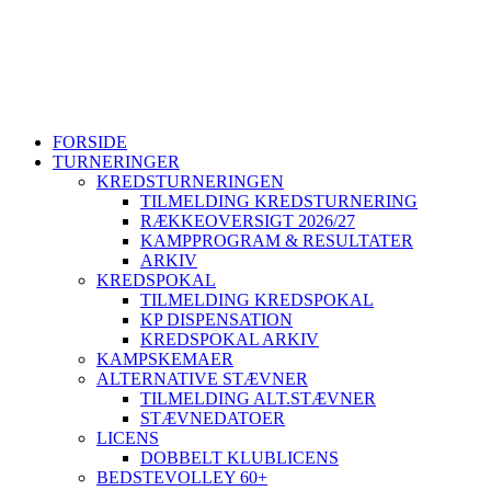
2605 Brøndby ~ CVR. 40298215
+45 26802395
svbk@svbk.dk
Log på
FORSIDE
TURNERINGER
KREDSTURNERINGEN
TILMELDING KREDSTURNERING
RÆKKEOVERSIGT 2026/27
KAMPPROGRAM & RESULTATER
ARKIV
KREDSPOKAL
TILMELDING KREDSPOKAL
KP DISPENSATION
KREDSPOKAL ARKIV
KAMPSKEMAER
ALTERNATIVE STÆVNER
TILMELDING ALT.STÆVNER
STÆVNEDATOER
LICENS
DOBBELT KLUBLICENS
BEDSTEVOLLEY 60+