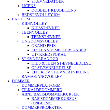
STÆVNEDATOER
LICENS
DOBBELT KLUBLICENS
BEDSTEVOLLEY 60+
UNGDOM
KIDSVOLLEY
KIDSSTÆVNER
TEENVOLLEY
TEENSTÆVNER
UNGDOMSVOLLEY
GRAND PRIX
SJÆLLANDSMESTERSKABER
U17 KREDSPOKAL
STÆVNEARANGØR
KIDS & TEEN STÆVNELEDELSE
GP STÆVNELEDELSE
EFFEKTIV STÆVNEAFVIKLING
RAMASJANGVOLLEY
DOMMER
DOMMERPLATFORM
TILKALDEDOMMERE
ÅBNE BASISDOMMERKURSER
BASISDOMMERKURSUS
(ENGELSK)
DOMMERPROJEKTER