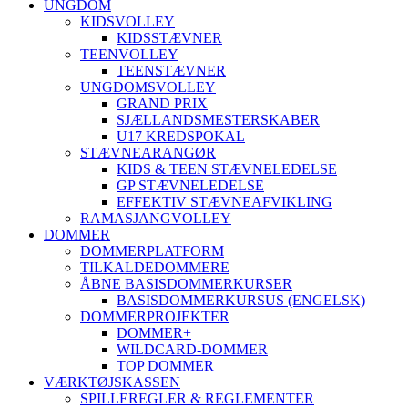
UNGDOM
KIDSVOLLEY
KIDSSTÆVNER
TEENVOLLEY
TEENSTÆVNER
UNGDOMSVOLLEY
GRAND PRIX
SJÆLLANDSMESTERSKABER
U17 KREDSPOKAL
STÆVNEARANGØR
KIDS & TEEN STÆVNELEDELSE
GP STÆVNELEDELSE
EFFEKTIV STÆVNEAFVIKLING
RAMASJANGVOLLEY
DOMMER
DOMMERPLATFORM
TILKALDEDOMMERE
ÅBNE BASISDOMMERKURSER
BASISDOMMERKURSUS (ENGELSK)
DOMMERPROJEKTER
DOMMER+
WILDCARD-DOMMER
TOP DOMMER
VÆRKTØJSKASSEN
SPILLEREGLER & REGLEMENTER